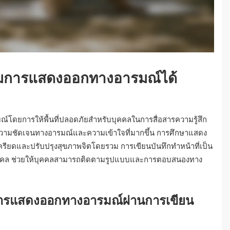
ริมการแสดงออกทางอารมณ์ได้
์โดยการให้พื้นที่ปลอดภัยสำหรับบุคคลในการสื่อสารความรู้สึก
่ความชัดเจนทางอารมณ์และความเข้าใจที่มากขึ้น การศึกษาแสดง
รียดและปรับปรุงสุขภาพจิตโดยรวม การเขียนบันทึกทำหน้าที่เป็น
วนบุคคล ช่วยให้บุคคลสามารถติดตามรูปแบบและการตอบสนองทาง
การแสดงออกทางอารมณ์ผ่านการเขียน