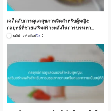
เคล็ดลับการดูแลสุขภาพจิตสำหรับผู้หญิง:
กลยุทธ์ที่ช่วยเสริมสร้างพลังในการบรรเทา
ความเครียดและสร้างสมดุลทางอารมณ์
เอลิน่า ฮาร์ทมันน์
0