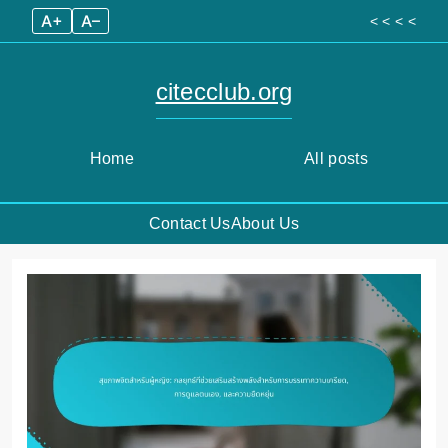
A+
A–
< < < <
citecclub.org
Home
All posts
Contact Us
About Us
Skip
to
content