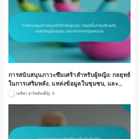
การสนับสนุนภาวะซึมเศร้าสำหรับผู้หญิง: กลยุทธ์
ในการเสริมพลัง, แหล่งข้อมูลในชุมชน, และ
เทคนิคการดูแลตนเอง
เอลิน่า ฮาร์ทมันน์
0