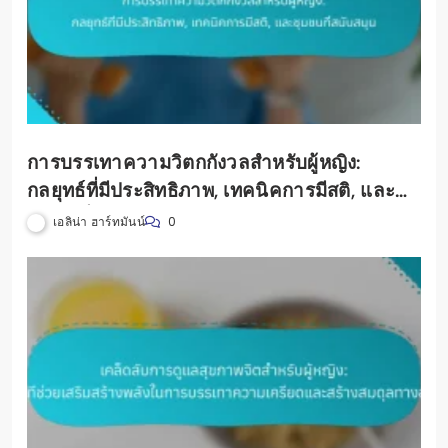
การบรรเทาความวิตกกังวลสำหรับผู้หญิง:
กลยุทธ์ที่มีประสิทธิภาพ, เทคนิคการมีสติ, และ
ชุมชนที่สนับสนุน
เอลิน่า ฮาร์ทมันน์
0