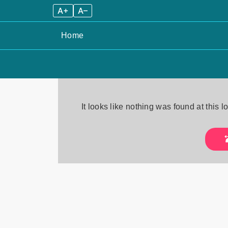
A+
A–
Home
Skip
to
It looks like nothing was found at this 
content